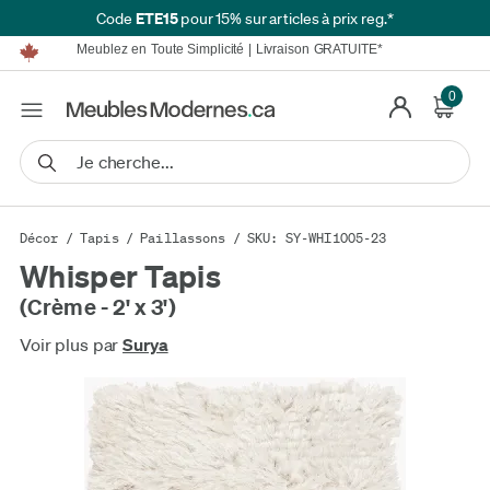
ETE15
Code
pour 15% sur articles à prix reg.*
Meublez en Toute Simplicité | Livraison GRATUITE*
Fièrement au Service des Canadiens Depuis Plus de 16 ans
Nous Égalerons ou Battrons Tout Prix Annoncé*
Détails.
0
Financement disponible à partir de 0 % TAEG.
Meublez en Toute Simplicité | Livraison GRATUITE*
Fièrement au Service des Canadiens Depuis Plus de 16 ans
Nous Égalerons ou Battrons Tout Prix Annoncé*
Détails.
Financement disponible à partir de 0 % TAEG.
Décor
/
Tapis
/
Paillassons
/ SKU: SY-WHI1005-23
Whisper Tapis
(Crème - 2' x 3')
Voir plus par
Surya