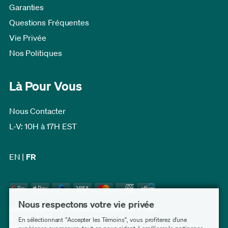
Garanties
Questions Fréquentes
Vie Privée
Nos Politiques
Là Pour Vous
Nous Contacter
L-V: 10H à 17H EST
EN
|
FR
Nous respectons votre vie privée
Modern Furniture Canada a une note de 4.7 sur
5, selon 3 231 avis clients vérifiés par
Shopper
En sélectionnant "Accepter les Témoins", vous profiterez d'une
Approved
.