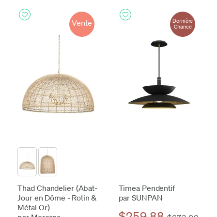
Dernière
Vente
Chance
Thad Chandelier (Abat-
Timea Pendentif
Jour en Dôme - Rotin &
par SUNPAN
Métal Or)
$259.88
par Mercana