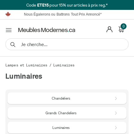
Meublez en Toute Simplicité | Livraison GRATUITE*
ETE15
Code
pour 15% sur articles à prix reg.*
Fièrement au Service des Canadiens Depuis Plus de 16 ans
Nous Égalerons ou Battrons Tout Prix Annoncé*
Détails.
Financement disponible à partir de 0 % TAEG.
Meublez en Toute Simplicité | Livraison GRATUITE*
0
Fièrement au Service des Canadiens Depuis Plus de 16 ans
Nous Égalerons ou Battrons Tout Prix Annoncé*
Détails.
Financement disponible à partir de 0 % TAEG.
Lampes et Luminaires
/
Luminaires
Luminaires
Chandeliers
Grands Chandeliers
Luminaires