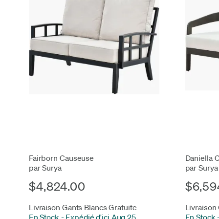
Fairborn Causeuse
Daniella 
par Surya
par Surya
$4,824.00
$6,59
Livraison Gants Blancs Gratuite
Livraison
En Stock
-
Expédié d'ici Aug 25
En Stock