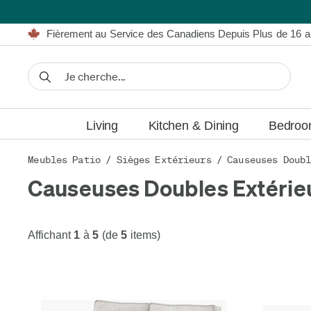
Meublez en Toute Simplicité | Livraison GRATUITE*
Fièrement au Service des Canadiens Depuis Plus de 16 
Nous Égalerons ou Battrons Tout Prix Annoncé*
Détails.
Financement disponible à partir de 0 % TAEG.
Meublez en Toute Simplicité | Livraison GRATUITE*
Fièrement au Service des Canadiens Depuis Plus de 16 
Nous Égalerons ou Battrons Tout Prix Annoncé*
Détails.
Financement disponible à partir de 0 % TAEG.
Living
Kitchen & Dining
Bedro
Meubles Patio
/
Sièges Extérieurs
/
Causeuses Doub
Causeuses Doubles Extérie
Affichant
1
à
5
(de
5
items)