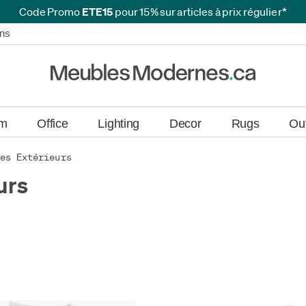
Code Promo
ETE15
pour 15% sur articles à prix régulier*
ans
ans
om
Office
Lighting
Decor
Rugs
Ou
les Extérieurs
urs