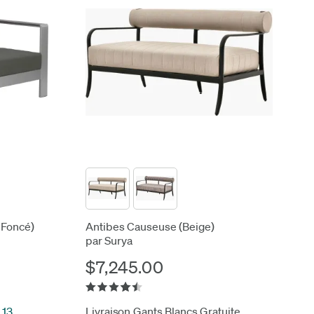
 Foncé)
Antibes Causeuse (Beige)
par Surya
$7,245.00
 13
Livraison Gants Blancs Gratuite