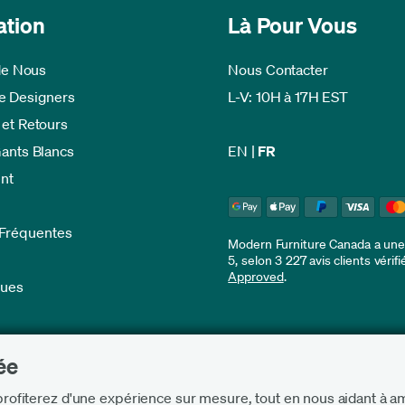
ation
Là Pour Vous
de Nous
Nous Contacter
 Designers
L-V: 10H à 17H EST
 et Retours
Gants Blancs
EN
|
FR
nt
 Fréquentes
Modern Furniture Canada a une 
5, selon 3 227 avis clients vérif
Approved
.
ques
ée
rofiterez d'une expérience sur mesure, tout en nous aidant à amé