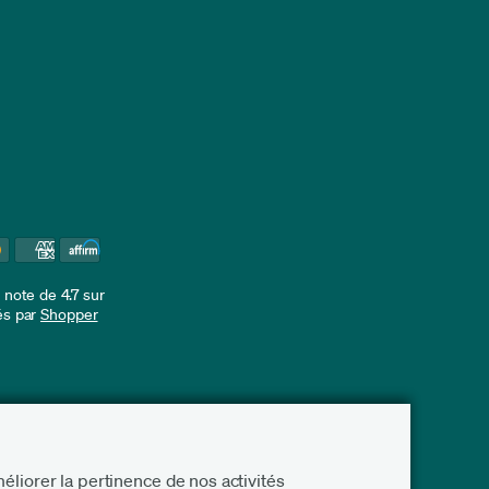
note de 4.7 sur
iés par
Shopper
liorer la pertinence de nos activités