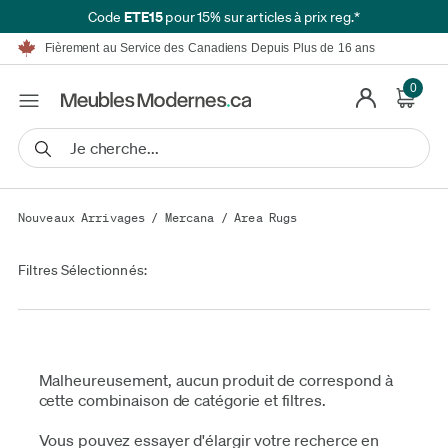
ETE15
Code
pour 15% sur articles à prix reg.*
Meublez en Toute Simplicité | Livraison GRATUITE*
Fièrement au Service des Canadiens Depuis Plus de 16 ans
Nous Égalerons ou Battrons Tout Prix Annoncé*
Détails.
0
Financement disponible à partir de 0 % TAEG.
Meublez en Toute Simplicité | Livraison GRATUITE*
Fièrement au Service des Canadiens Depuis Plus de 16 ans
Nous Égalerons ou Battrons Tout Prix Annoncé*
Détails.
Financement disponible à partir de 0 % TAEG.
Nouveaux Arrivages
/
Mercana
/
Area Rugs
Filtres Sélectionnés:
Malheureusement, aucun produit de correspond à
cette combinaison de catégorie et filtres.
Vous pouvez essayer d'élargir votre recherce en