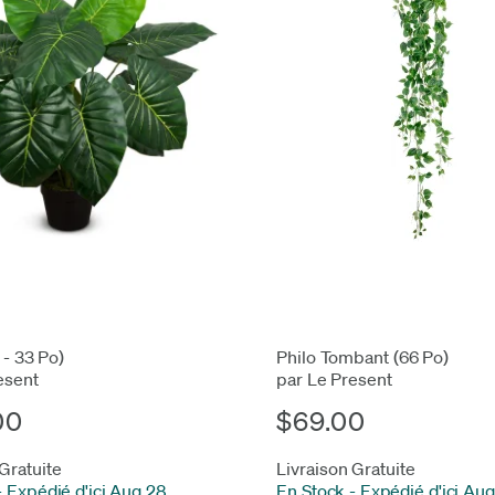
 - 33 Po)
Philo Tombant (66 Po)
esent
par Le Present
00
$69.00
 Gratuite
Livraison Gratuite
-
Expédié d'ici Aug 28
En Stock
-
Expédié d'ici Au