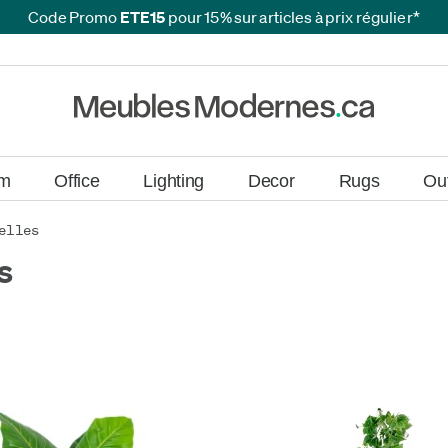
Code Promo
ETE15
pour 15% sur articles à prix régulier*
ans
ans
om
Office
Lighting
Decor
Rugs
Ou
elles
es