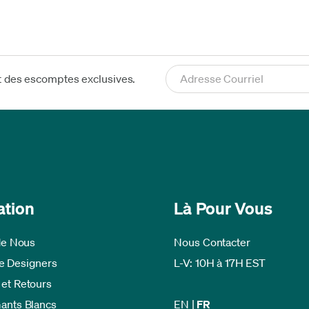
t des escomptes exclusives.
ation
Là Pour Vous
de Nous
Nous Contacter
 Designers
L-V: 10H à 17H EST
 et Retours
Gants Blancs
EN
|
FR