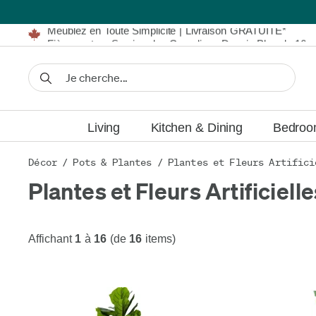
Meublez en Toute Simplicité | Livraison GRATUITE*
Fièrement au Service des Canadiens Depuis Plus de 16 
Nous Égalerons ou Battrons Tout Prix Annoncé*
Détails.
Financement disponible à partir de 0 % TAEG.
Meublez en Toute Simplicité | Livraison GRATUITE*
Fièrement au Service des Canadiens Depuis Plus de 16 
Nous Égalerons ou Battrons Tout Prix Annoncé*
Détails.
Financement disponible à partir de 0 % TAEG.
Living
Kitchen & Dining
Bedro
Décor
/
Pots & Plantes
/
Plantes et Fleurs Artifici
Plantes et Fleurs Artificiell
Affichant
1
à
16
(de
16
items)