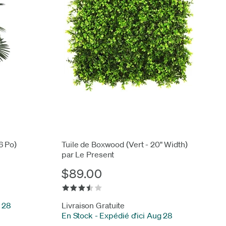
6 Po)
Tuile de Boxwood (Vert - 20" Width)
par Le Present
$89.00
g 28
Livraison Gratuite
En Stock
-
Expédié d'ici Aug 28